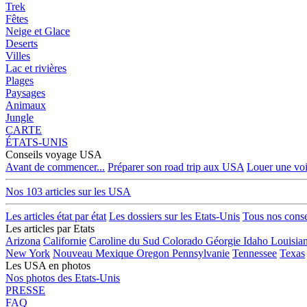
Trek
Fêtes
Neige et Glace
Deserts
Villes
Lac et rivières
Plages
Paysages
Animaux
Jungle
CARTE
ÉTATS-UNIS
Conseils voyage USA
Avant de commencer...
Préparer son road trip aux USA
Louer une voi
Nos 103 articles sur les USA
Les articles état par état
Les dossiers sur les Etats-Unis
Tous nos cons
Les articles par Etats
Arizona
Californie
Caroline du Sud
Colorado
Géorgie
Idaho
Louisia
New York
Nouveau Mexique
Oregon
Pennsylvanie
Tennessee
Texas
Les USA en photos
Nos photos des Etats-Unis
PRESSE
FAQ