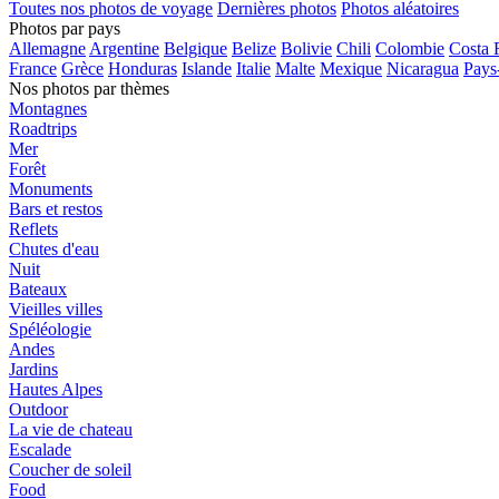
Toutes nos photos de voyage
Dernières photos
Photos aléatoires
Photos par pays
Allemagne
Argentine
Belgique
Belize
Bolivie
Chili
Colombie
Costa 
France
Grèce
Honduras
Islande
Italie
Malte
Mexique
Nicaragua
Pays
Nos photos par thèmes
Montagnes
Roadtrips
Mer
Forêt
Monuments
Bars et restos
Reflets
Chutes d'eau
Nuit
Bateaux
Vieilles villes
Spéléologie
Andes
Jardins
Hautes Alpes
Outdoor
La vie de chateau
Escalade
Coucher de soleil
Food