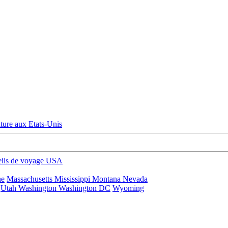
ture aux Etats-Unis
eils de voyage USA
ne
Massachusetts
Mississippi
Montana
Nevada
Utah
Washington
Washington DC
Wyoming