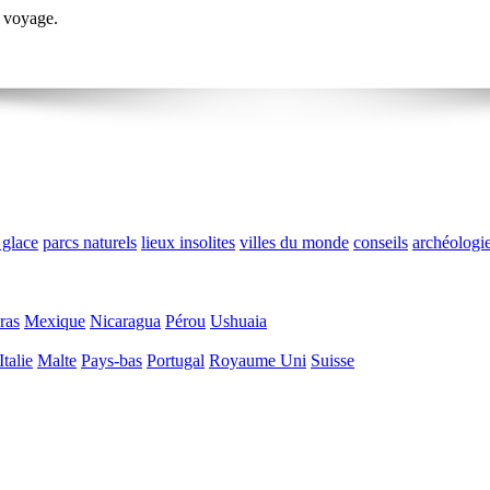
 voyage.
 glace
parcs naturels
lieux insolites
villes du monde
conseils
archéologi
ras
Mexique
Nicaragua
Pérou
Ushuaia
Italie
Malte
Pays-bas
Portugal
Royaume Uni
Suisse