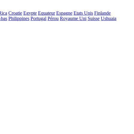
Rica
Croatie
Egypte
Equateur
Espagne
Etats Unis
Finlande
-bas
Philippines
Portugal
Pérou
Royaume Uni
Suisse
Ushuaia