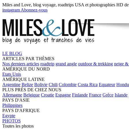
Miles and Love,
blog voyage, roadtrips USA
et
photographies HD
de
instagram
Abonnez-vous
LE BLOG
ARTICLES PAR THÈMES
Nos derniers articles
roadtrip
grand angle
outdoor & trekking
neige &
AMÉRIQUE DU NORD
Etats Unis
AMÉRIQUE LATINE
Argentine
Belize
Bolivie
Chili
Colombie
Costa Rica
Equateur
Hondu
PLUS PRÈS DE CHEZ NOUS
Allemagne
Belgique
Croatie
Espagne
Finlande
France
Grèce
Islande
PAYS D'ASIE
Philippines
PAYS D'AFRIQUE
Egypte
PHOTOS
Toutes les photos