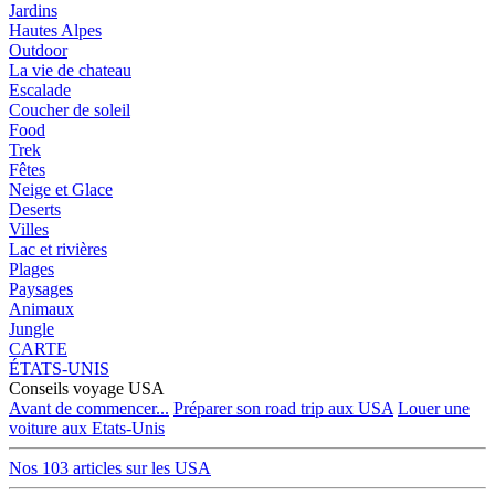
Jardins
Hautes Alpes
Outdoor
La vie de chateau
Escalade
Coucher de soleil
Food
Trek
Fêtes
Neige et Glace
Deserts
Villes
Lac et rivières
Plages
Paysages
Animaux
Jungle
CARTE
ÉTATS-UNIS
Conseils voyage USA
Avant de commencer...
Préparer son road trip aux USA
Louer une
voiture aux Etats-Unis
Nos 103 articles sur les USA