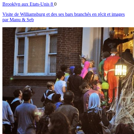
Brooklyn
aux Etats-Unis
8
0
Visite de Williamsburg et des ses bars branchés en récit et images
par Manu & Seb