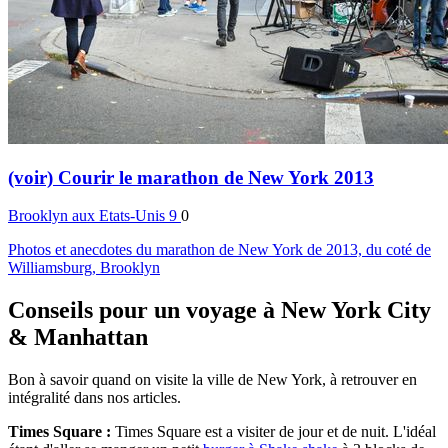
(voir) Courir le marathon de New York 2013
Brooklyn
aux Etats-Unis
9
0
Photos et anecdotes du marathon de New York de 2013, du coté de
Williamsburg, Brooklyn
Conseils pour un voyage à New York City
& Manhattan
Bon à savoir quand on visite la ville de New York, à retrouver en
intégralité dans nos articles.
Times Square :
Times Square est a visiter de jour et de nuit. L'idéal