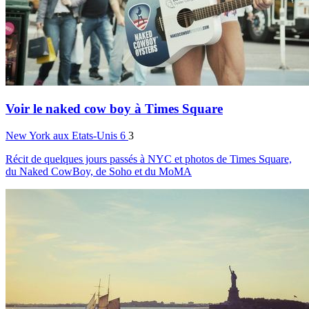
Voir le naked cow boy à Times Square
New York
aux Etats-Unis
6
3
Récit de quelques jours passés à NYC et photos de Times Square,
du Naked CowBoy, de Soho et du MoMA