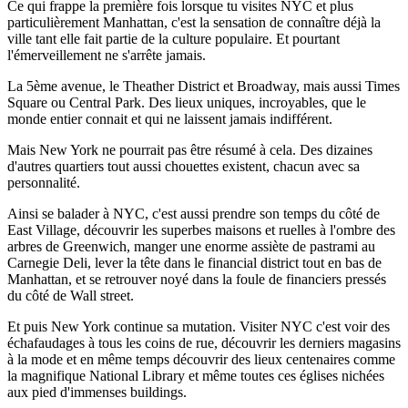
Ce qui frappe la première fois lorsque tu visites NYC et plus
particulièrement Manhattan, c'est la sensation de connaître déjà la
ville tant elle fait partie de la culture populaire. Et pourtant
l'émerveillement ne s'arrête jamais.
La 5ème avenue, le Theather District et Broadway, mais aussi Times
Square ou Central Park. Des lieux uniques, incroyables, que le
monde entier connait et qui ne laissent jamais indifférent.
Mais New York ne pourrait pas être résumé à cela. Des dizaines
d'autres quartiers tout aussi chouettes existent, chacun avec sa
personnalité.
Ainsi se balader à NYC, c'est aussi prendre son temps du côté de
East Village, découvrir les superbes maisons et ruelles à l'ombre des
arbres de Greenwich, manger une enorme assiète de pastrami au
Carnegie Deli, lever la tête dans le financial district tout en bas de
Manhattan, et se retrouver noyé dans la foule de financiers pressés
du côté de Wall street.
Et puis New York continue sa mutation. Visiter NYC c'est voir des
échafaudages à tous les coins de rue, découvrir les derniers magasins
à la mode et en même temps découvrir des lieux centenaires comme
la magnifique National Library et même toutes ces églises nichées
aux pied d'immenses buildings.