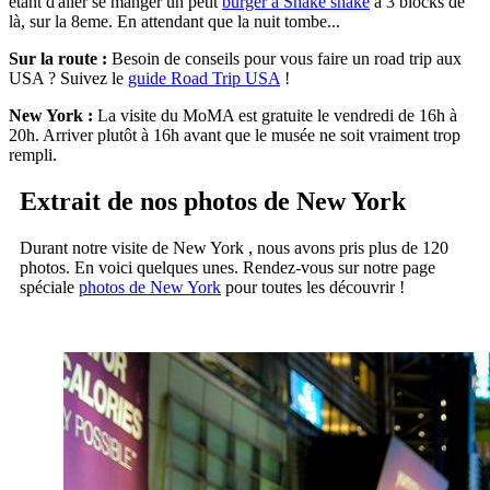
étant d'aller se manger un petit
burger à Shake shake
à 3 blocks de
là, sur la 8eme. En attendant que la nuit tombe...
Sur la route :
Besoin de conseils pour vous faire un road trip aux
USA ? Suivez le
guide Road Trip USA
!
New York :
La visite du MoMA est gratuite le vendredi de 16h à
20h. Arriver plutôt à 16h avant que le musée ne soit vraiment trop
rempli.
Extrait de nos photos de New York
Durant notre visite de New York , nous avons pris plus de 120
photos. En voici quelques unes. Rendez-vous sur notre page
spéciale
photos de New York
pour toutes les découvrir !