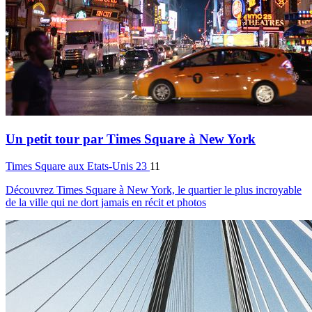
Un petit tour par Times Square à New York
Times Square
aux Etats-Unis
23
11
Découvrez Times Square à New York, le quartier le plus incroyable
de la ville qui ne dort jamais en récit et photos