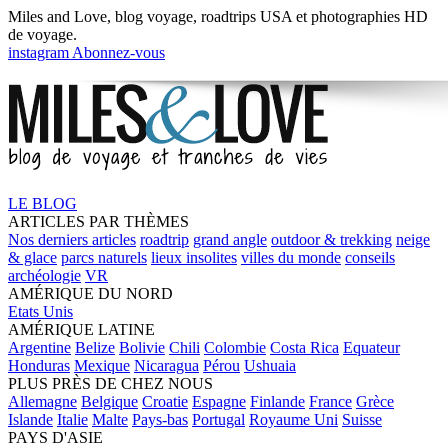
Miles and Love,
blog voyage, roadtrips USA
et
photographies HD
de voyage.
instagram
Abonnez-vous
LE BLOG
ARTICLES PAR THÈMES
Nos derniers articles
roadtrip
grand angle
outdoor & trekking
neige
& glace
parcs naturels
lieux insolites
villes du monde
conseils
archéologie
VR
AMÉRIQUE DU NORD
Etats Unis
AMÉRIQUE LATINE
Argentine
Belize
Bolivie
Chili
Colombie
Costa Rica
Equateur
Honduras
Mexique
Nicaragua
Pérou
Ushuaia
PLUS PRÈS DE CHEZ NOUS
Allemagne
Belgique
Croatie
Espagne
Finlande
France
Grèce
Islande
Italie
Malte
Pays-bas
Portugal
Royaume Uni
Suisse
PAYS D'ASIE