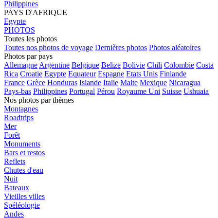
Philippines
PAYS D'AFRIQUE
Egypte
PHOTOS
Toutes les photos
Toutes nos photos de voyage
Dernières photos
Photos aléatoires
Photos par pays
Allemagne
Argentine
Belgique
Belize
Bolivie
Chili
Colombie
Costa
Rica
Croatie
Egypte
Equateur
Espagne
Etats Unis
Finlande
France
Grèce
Honduras
Islande
Italie
Malte
Mexique
Nicaragua
Pays-bas
Philippines
Portugal
Pérou
Royaume Uni
Suisse
Ushuaia
Nos photos par thèmes
Montagnes
Roadtrips
Mer
Forêt
Monuments
Bars et restos
Reflets
Chutes d'eau
Nuit
Bateaux
Vieilles villes
Spéléologie
Andes