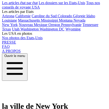
Les articles état par état
Les dossiers sur les Etats-Unis
Tous nos
conseils de voyage USA
Les articles par Etats
Arizona
Californie
Caroline du Sud
Colorado
Géorgie
Idaho
Louisiane
Massachusetts
Mississippi
Montana
Nevada
New York
Nouveau Mexique
Oregon
Pennsylvanie
Tennessee
Texas
Utah
Washington
Washington DC
Wyoming
Les USA en photos
Nos photos des Etats-Unis
PRESSE
FAQ
A PROPOS
Ouvrir le menu
la ville de New York