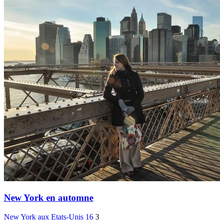
New York en automne
New York
aux Etats-Unis
16
3