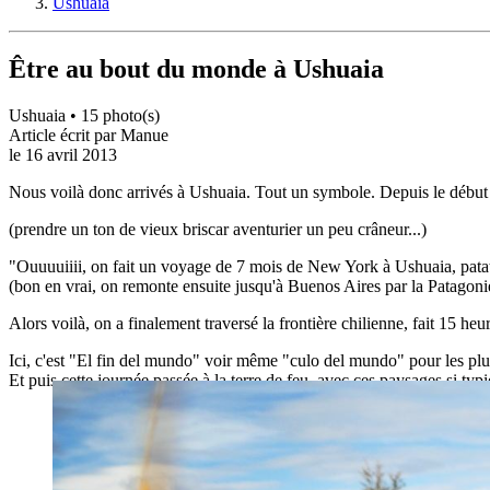
Ushuaia
Être au bout du monde à Ushuaia
Ushuaia •
15 photo(s)
Article écrit par
Manue
le
16 avril 2013
Nous voilà donc arrivés à Ushuaia. Tout un symbole. Depuis le début d
(prendre un ton de vieux briscar aventurier un peu crâneur...)
"Ouuuuiiii, on fait un voyage de 7 mois de New York à Ushuaia, patati
(bon en vrai, on remonte ensuite jusqu'à Buenos Aires par la Patagoni
Alors voilà, on a finalement traversé la frontière chilienne, fait 15 he
Ici, c'est "El fin del mundo" voir même "culo del mundo" pour les pl
Et puis cette journée passée à la terre de feu, avec ces paysages si ty