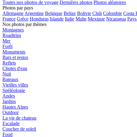
Toutes nos photos de voyage
Dernières photos
Photos aléatoires
Photos par pays
Allemagne
Argentine
Belgique
Belize
Bolivie
Chili
Colombie
Costa 
France
Grèce
Honduras
Islande
Italie
Malte
Mexique
Nicaragua
Pays
Nos photos par thèmes
Montagnes
Roadtrips
Mer
Forêt
Monuments
Bars et restos
Reflets
Chutes d'eau
Nuit
Bateaux
Vieilles villes
Spéléologie
Andes
Jardins
Hautes Alpes
Outdoor
La vie de chateau
Escalade
Coucher de soleil
Food