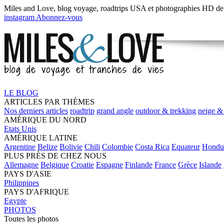
Miles and Love,
blog voyage, roadtrips USA
et
photographies HD
de
instagram
Abonnez-vous
LE BLOG
ARTICLES PAR THÈMES
Nos derniers articles
roadtrip
grand angle
outdoor & trekking
neige &
AMÉRIQUE DU NORD
Etats Unis
AMÉRIQUE LATINE
Argentine
Belize
Bolivie
Chili
Colombie
Costa Rica
Equateur
Hondu
PLUS PRÈS DE CHEZ NOUS
Allemagne
Belgique
Croatie
Espagne
Finlande
France
Grèce
Islande
PAYS D'ASIE
Philippines
PAYS D'AFRIQUE
Egypte
PHOTOS
Toutes les photos