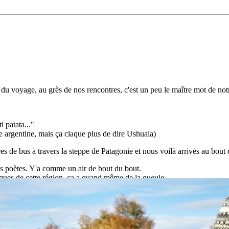
u voyage, au grès de nos rencontres, c'est un peu le maître mot de not
 patata..."
e argentine, mais ça claque plus de dire Ushuaia)
ures de bus à travers la steppe de Patagonie et nous voilà arrivés au bou
us poètes. Y'a comme un air de bout du bout.
piques de cette région, ça a quand même de la gueule.