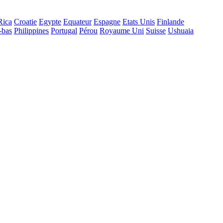
Rica
Croatie
Egypte
Equateur
Espagne
Etats Unis
Finlande
-bas
Philippines
Portugal
Pérou
Royaume Uni
Suisse
Ushuaia