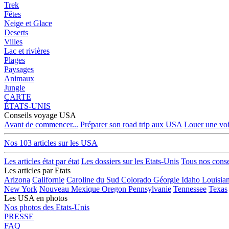
Trek
Fêtes
Neige et Glace
Deserts
Villes
Lac et rivières
Plages
Paysages
Animaux
Jungle
CARTE
ÉTATS-UNIS
Conseils voyage USA
Avant de commencer...
Préparer son road trip aux USA
Louer une voi
Nos 103 articles sur les USA
Les articles état par état
Les dossiers sur les Etats-Unis
Tous nos cons
Les articles par Etats
Arizona
Californie
Caroline du Sud
Colorado
Géorgie
Idaho
Louisia
New York
Nouveau Mexique
Oregon
Pennsylvanie
Tennessee
Texas
Les USA en photos
Nos photos des Etats-Unis
PRESSE
FAQ