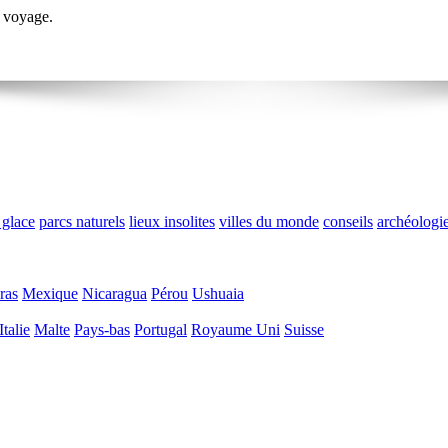
 voyage.
 glace
parcs naturels
lieux insolites
villes du monde
conseils
archéologi
ras
Mexique
Nicaragua
Pérou
Ushuaia
Italie
Malte
Pays-bas
Portugal
Royaume Uni
Suisse