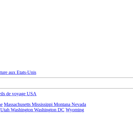
ture aux Etats-Unis
eils de voyage USA
ne
Massachusetts
Mississippi
Montana
Nevada
Utah
Washington
Washington DC
Wyoming