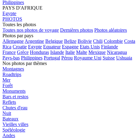
Philippines
PAYS D'AFRIQUE
Egypte
PHOTOS
Toutes les photos
Toutes nos photos de voyage
Dernières photos
Photos aléatoires
Photos par pays
Allemagne
Argentine
Belgique
Belize
Bolivie
Chili
Colombie
Costa
Rica
Croatie
Egypte
Equateur
Espagne
Etats Unis
Finlande
France
Grèce
Honduras
Islande
Italie
Malte
Mexique
Nicaragua
Pays-bas
Philippines
Portugal
Pérou
Royaume Uni
Suisse
Ushuaia
Nos photos par thèmes
Montagnes
Roadtrips
Mer
Forêt
Monuments
Bars et restos
Reflets
Chutes d'eau
Nuit
Bateaux
Vieilles villes
Spéléologie
Andes