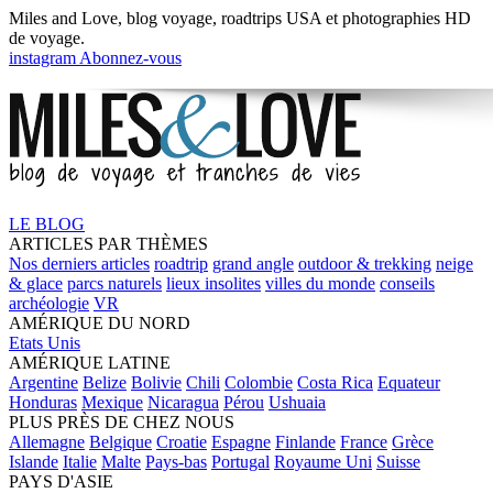
Miles and Love,
blog voyage, roadtrips USA
et
photographies HD
de voyage.
instagram
Abonnez-vous
LE BLOG
ARTICLES PAR THÈMES
Nos derniers articles
roadtrip
grand angle
outdoor & trekking
neige
& glace
parcs naturels
lieux insolites
villes du monde
conseils
archéologie
VR
AMÉRIQUE DU NORD
Etats Unis
AMÉRIQUE LATINE
Argentine
Belize
Bolivie
Chili
Colombie
Costa Rica
Equateur
Honduras
Mexique
Nicaragua
Pérou
Ushuaia
PLUS PRÈS DE CHEZ NOUS
Allemagne
Belgique
Croatie
Espagne
Finlande
France
Grèce
Islande
Italie
Malte
Pays-bas
Portugal
Royaume Uni
Suisse
PAYS D'ASIE