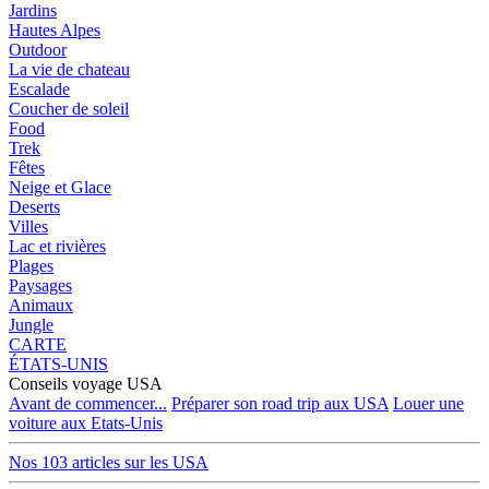
Jardins
Hautes Alpes
Outdoor
La vie de chateau
Escalade
Coucher de soleil
Food
Trek
Fêtes
Neige et Glace
Deserts
Villes
Lac et rivières
Plages
Paysages
Animaux
Jungle
CARTE
ÉTATS-UNIS
Conseils voyage USA
Avant de commencer...
Préparer son road trip aux USA
Louer une
voiture aux Etats-Unis
Nos 103 articles sur les USA