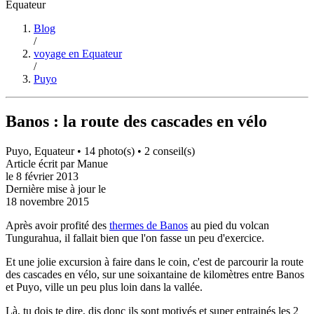
Equateur
Blog
/
voyage en Equateur
/
Puyo
Banos : la route des cascades en vélo
Puyo, Equateur •
14 photo(s) •
2 conseil(s)
Article écrit par
Manue
le
8 février 2013
Dernière mise à jour le
18 novembre 2015
Après avoir profité des
thermes de Banos
au pied du volcan
Tungurahua, il fallait bien que l'on fasse un peu d'exercice.
Et une jolie excursion à faire dans le coin, c'est de parcourir la route
des cascades en vélo, sur une soixantaine de kilomètres entre Banos
et Puyo, ville un peu plus loin dans la vallée.
Là, tu dois te dire, dis donc ils sont motivés et super entrainés les 2